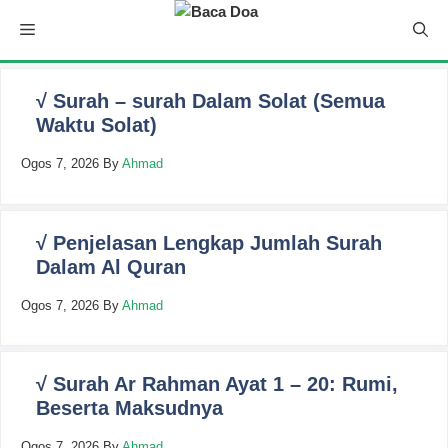
Skip
Menu
to
content
√ Surah – surah Dalam Solat (Semua
Waktu Solat)
Ogos 7, 2026
By
Ahmad
√ Penjelasan Lengkap Jumlah Surah
Dalam Al Quran
Ogos 7, 2026
By
Ahmad
√ Surah Ar Rahman Ayat 1 – 20: Rumi,
Beserta Maksudnya
Ogos 7, 2026
By
Ahmad