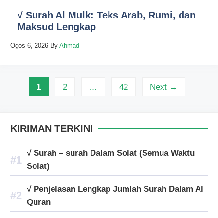
√ Surah Al Mulk: Teks Arab, Rumi, dan
Maksud Lengkap
Ogos 6, 2026
By
Ahmad
Page
Page
Page
1
2
…
42
Next
→
KIRIMAN TERKINI
√ Surah – surah Dalam Solat (Semua Waktu
Solat)
√ Penjelasan Lengkap Jumlah Surah Dalam Al
Quran