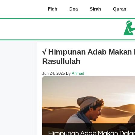
Skip
Fiqh
Doa
Sirah
Quran
to
content
√ Himpunan Adab Makan D
Rasullulah
Jun 24, 2026
By
Ahmad