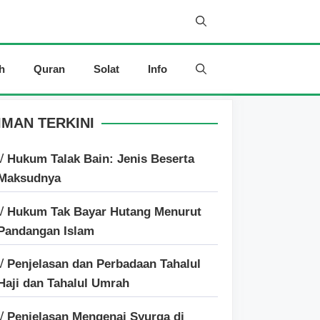
h
Quran
Solat
Info
IMAN TERKINI
√ Hukum Talak Bain: Jenis Beserta
Maksudnya
√ Hukum Tak Bayar Hutang Menurut
Pandangan Islam
√ Penjelasan dan Perbadaan Tahalul
Haji dan Tahalul Umrah
√ Penjelasan Mengenai Syurga di