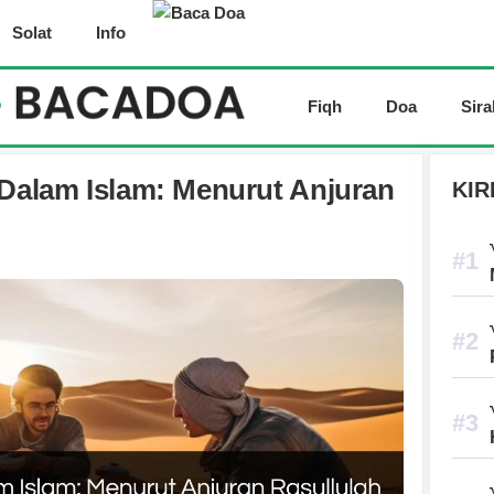
Solat
Info
Fiqh
Doa
Sira
alam Islam: Menurut Anjuran
KIR