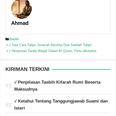
Ahmad
Categories
Ibadah
√ Tata Cara Talqin Jenazah Beserta Doa Setelah Talqin
√ Himpunan Tanda Waqaf Dalam Al Quran, Perlu diketahui
KIRIMAN TERKINI
√ Penjelasan Tasbih Kifarah Rumi Beserta
Maksudnya
√ Ketahui Tentang Tanggungjawab Suami dan
Isteri