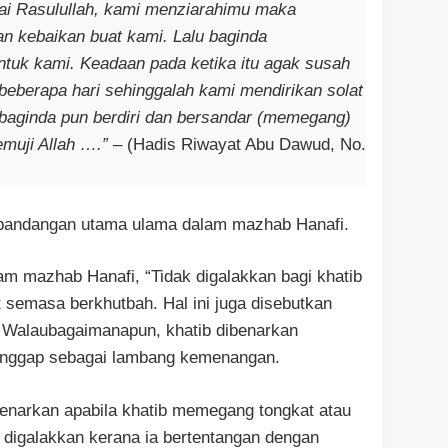
hai Rasulullah, kami menziarahimu maka
n kebaikan buat kami. Lalu baginda
ntuk kami. Keadaan pada ketika itu agak susah
eberapa hari sehinggalah kami mendirikan solat
aginda pun berdiri dan bersandar (memegang)
muji Allah ….”
– (Hadis Riwayat Abu Dawud, No.
n pandangan utama ulama dalam mazhab Hanafi.
am mazhab Hanafi, “Tidak digalakkan bagi khatib
 semasa berkhutbah. Hal ini juga disebutkan
” Walaubagaimanapun, khatib dibenarkan
anggap sebagai lambang kemenangan.
benarkan apabila khatib memegang tongkat atau
k digalakkan kerana ia bertentangan dengan