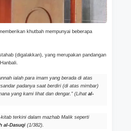
memberikan khutbah mempunyai beberapa
stahab (digalakkan), yang merupakan pandangan
 Hanbali.
nnah ialah para imam yang berada di atas
andar padanya saat berdiri (di atas mimbar)
mana yang kami lihat dan dengar.” (Lihat
al-
-kitab terkini dalam mazhab Malik seperti
h al-Dasuqi
(1/382).