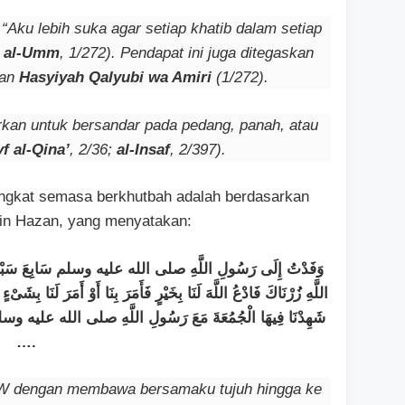
: “Aku lebih suka agar setiap khatib dalam setiap
t
al-Umm
, 1/272). Pendapat ini juga ditegaskan
dan
Hasyiyah Qalyubi wa Amiri
(1/272).
jurkan untuk bersandar pada pedang, panah, atau
f al-Qina’
, 2/36;
al-Insaf
, 2/397).
ngkat semasa berkhutbah adalah berdasarkan
bin Hazan, yang menyatakan:
وَفَدْتُ إِلَى رَسُولِ اللَّهِ صلى الله عليه وسلم سَابِعَ سَبْعَةٍ أَوْ 
اللَّهِ زُرْنَاكَ فَادْعُ اللَّهَ لَنَا بِخَيْرٍ فَأَمَرَ بِنَا أَوْ أَمَرَ لَنَا بِشَىْء
شَهِدْنَا فِيهَا الْجُمُعَةَ مَعَ رَسُولِ اللَّهِ صلى الله عليه وسلم فَ
….
AW dengan membawa bersamaku tujuh hingga ke