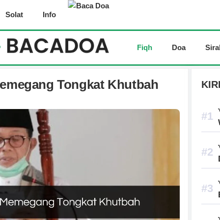
Solat
Info
Fiqh
Doa
Sira
 Memegang Tongkat Khutbah
KIR