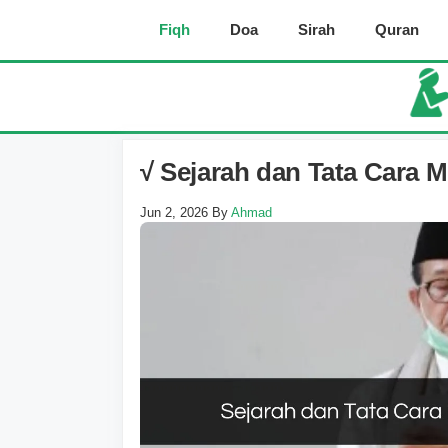
Skip
Fiqh
Doa
Sirah
Quran
to
content
√ Sejarah dan Tata Cara
Jun 2, 2026
By
Ahmad