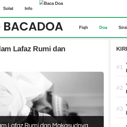
Solat
Info
Fiqh
Doa
Sira
lam Lafaz Rumi dan
KIR