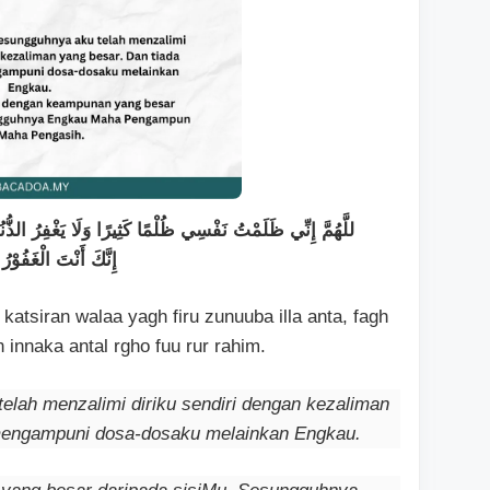
للَّهُمَّ إِنِّي ظَلَمْتُ نَفْسِي ظُلْمًا كَثِيرًا وَلَا يَغْفِرُ الذُّن
إِنَّكَ أَنْتَ الْغَفُوْرُ
katsiran walaa yagh firu zunuuba illa anta, fagh
an innaka antal rgho fuu rur rahim.
elah menzalimi diriku sendiri dengan kezaliman
 mengampuni dosa-dosaku melainkan Engkau.