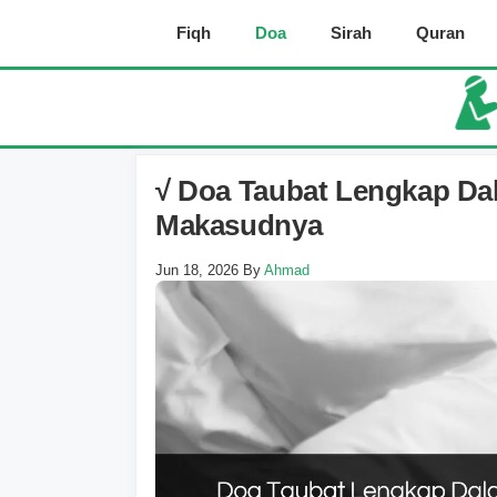
Skip
Fiqh
Doa
Sirah
Quran
to
content
√ Doa Taubat Lengkap Da
Makasudnya
Jun 18, 2026
By
Ahmad