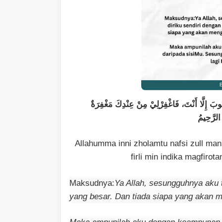
ُوبَ إِلَّا أَنْتَ، فَاغْفِرْلِيْ مِنْ عِنْدِكَ مَغْفِرَةٌ
 الرَّحِيمُ
Allahumma inni zholamtu nafsi zull man 
firli min indika magfirot
Maksudnya:
Ya Allah, sesungguhnya aku t
yang besar. Dan tiada siapa yang akan