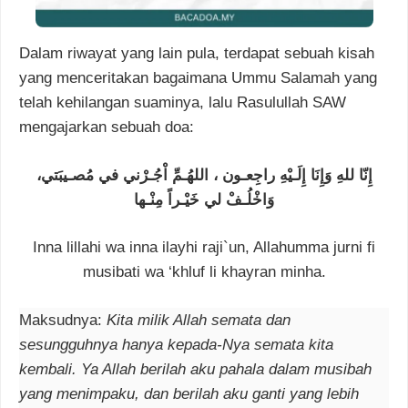
Dalam riwayat yang lain pula, terdapat sebuah kisah
yang menceritakan bagaimana Ummu Salamah yang
telah kehilangan suaminya, lalu Rasulullah SAW
mengajarkan sebuah doa:
إِنّا للهِ وَإِنَا إِلَـيْهِ راجِعـون ، اللهُـمِّ اْجُـرْني في مُصـيبَتي،
وَاخْلُـفْ لي خَيْـراً مِنْـها
Inna lillahi wa inna ilayhi raji`un, Allahumma jurni fi
musibati wa ‘khluf li khayran minha.
Maksudnya:
Kita milik Allah semata dan
sesungguhnya hanya kepada-Nya semata kita
kembali. Ya Allah berilah aku pahala dalam musibah
yang menimpaku, dan berilah aku ganti yang lebih