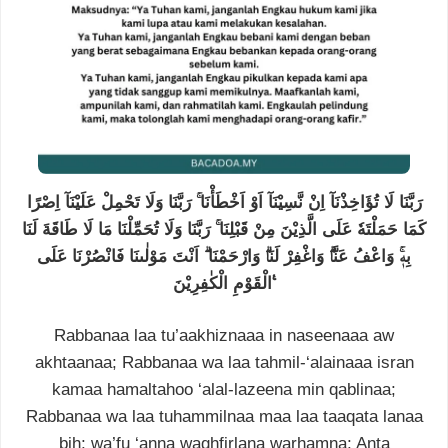
رَبَّنَا لَا تُؤَاخِذْنَآ اِنْ نَّسِيْنَآ اَوْ اَخْطَأْنَا ۚ رَبَّنَا وَلَا تَحْمِلْ عَلَيْنَآ اِصْرًا
كَمَا حَمَلْتَهٗ عَلَى الَّذِيْنَ مِنْ قَبْلِنَا ۚ رَبَّنَا وَلَا تُحَمِّلْنَا مَا لَا طَاقَةَ لَنَا
بِهٖۚ وَاعْفُ عَنَّاۗ وَاغْفِرْ لَنَاۗ وَارْحَمْنَا ۗ اَنْتَ مَوْلٰىنَا فَانْصُرْنَا عَلَى
الْقَوْمِ الْكٰفِرِيْنَ ࣖ
Rabbanaa laa tu’aakhiznaaa in naseenaaa aw
akhtaanaa; Rabbanaa wa laa tahmil-‘alainaaa isran
kamaa hamaltahoo ‘alal-lazeena min qablinaa;
Rabbanaa wa laa tuhammilnaa maa laa taaqata lanaa
bih; wa’fu ‘anna waghfirlana warhamna; Anta