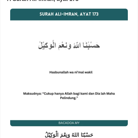
حَسْبُنَا اللهُ وَنِعْمَ الْوَكِيْلُ