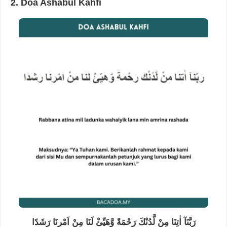
2. Doa Ashabul Kahfi
رَبَّنَآ اٰتِنَا مِنْ لَّدُنْكَ رَحْمَةً وَّهَيِّئْ لَنَا مِنْ اَمْرِنَا رَشَدًا