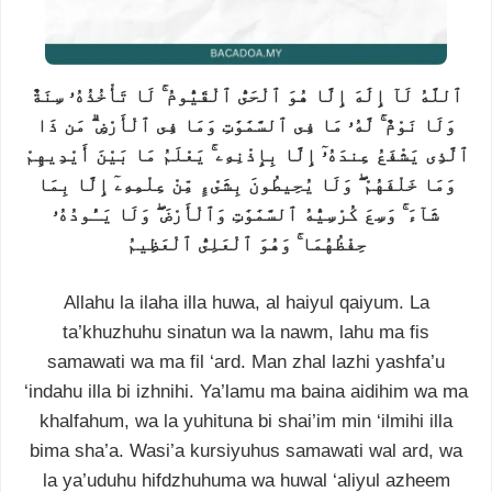
ٱللَّهُ لَآ إِلَٰهَ إِلَّا هُوَ ٱلْحَىُّ ٱلْقَيُّومُ ۚ لَا تَأْخُذُهُۥ سِنَةٌ
وَلَا نَوْمٌ ۚ لَّهُۥ مَا فِى ٱلسَّمَٰوَٰتِ وَمَا فِى ٱلْأَرْضِ ۗ مَن ذَا
ٱلَّذِى يَشْفَعُ عِندَهُۥٓ إِلَّا بِإِذْنِهِۦ ۚ يَعْلَمُ مَا بَيْنَ أَيْدِيهِمْ
وَمَا خَلْفَهُمْ ۖ وَلَا يُحِيطُونَ بِشَىْءٍ مِّنْ عِلْمِهِۦٓ إِلَّا بِمَا
شَآءَ ۚ وَسِعَ كُرْسِيُّهُ ٱلسَّمَٰوَٰتِ وَٱلْأَرْضَ ۖ وَلَا يَـُٔودُهُۥ
حِفْظُهُمَا ۚ وَهُوَ ٱلْعَلِىُّ ٱلْعَظِيمُ
Allahu la ilaha illa huwa, al haiyul qaiyum. La
ta’khuzhuhu sinatun wa la nawm, lahu ma fis
samawati wa ma fil ‘ard. Man zhal lazhi yashfa’u
‘indahu illa bi izhnihi. Ya’lamu ma baina aidihim wa ma
khalfahum, wa la yuhituna bi shai’im min ‘ilmihi illa
bima sha’a. Wasi’a kursiyuhus samawati wal ard, wa
la ya’uduhu hifdzhuhuma wa huwal ‘aliyul azheem