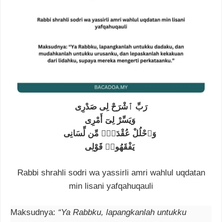
رَبِّ ٱشْرَحْ لِى صَدْرِى
وَيَسِّرْ لِىٓ أَمْرِى
وَٱحْلُلْ عُقْدَةًۭ مِّن لِّسَانِى
يَفْقَهُوا۟ قَوْلِى
Rabbi shrahli sodri wa yassirli amri wahlul uqdatan
min lisani yafqahuqauli
Maksudnya:
“Ya Rabbku, lapangkanlah untukku