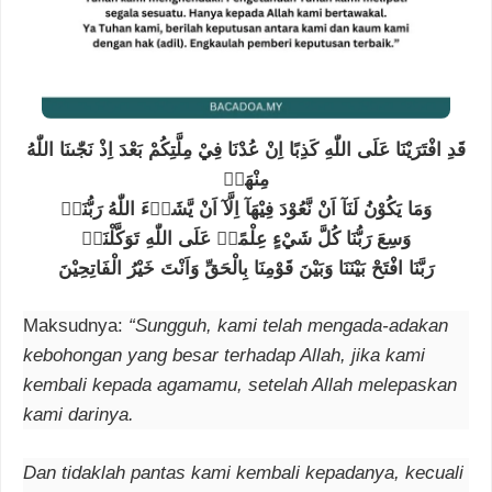
قَدِ افْتَرَيْنَا عَلَى اللّٰهِ كَذِبًا اِنْ عُدْنَا فِيْ مِلَّتِكُمْ بَعْدَ اِذْ نَجّٰىنَا اللّٰهُ
مِنْهَاۗ
وَمَا يَكُوْنُ لَنَآ اَنْ نَّعُوْدَ فِيْهَآ اِلَّآ اَنْ يَّشَاۤءَ اللّٰهُ رَبُّنَاۗ
وَسِعَ رَبُّنَا كُلَّ شَيْءٍ عِلْمًاۗ عَلَى اللّٰهِ تَوَكَّلْنَاۗ
رَبَّنَا افْتَحْ بَيْنَنَا وَبَيْنَ قَوْمِنَا بِالْحَقِّ وَاَنْتَ خَيْرُ الْفَاتِحِيْنَ
Maksudnya:
“Sungguh, kami telah mengada-adakan
kebohongan yang besar terhadap Allah, jika kami
kembali kepada agamamu, setelah Allah melepaskan
kami darinya.
Dan tidaklah pantas kami kembali kepadanya, kecuali