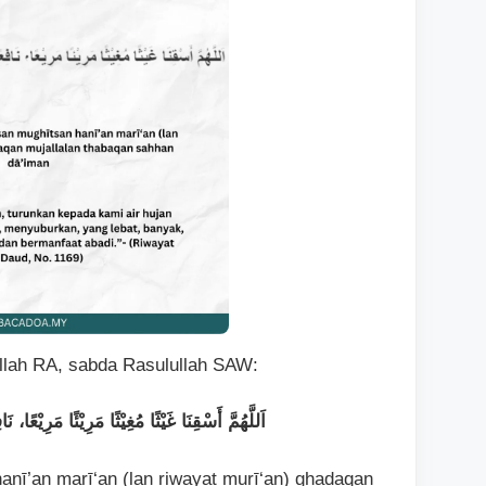
illah RA, sabda Rasulullah SAW:
اَللَّهُمَّ أَسْقِنَا غَيْثًا مُغِيْثًا مَرِيْئًا مَرِيْعًا، 
nī’an marī‘an (lan riwayat murī‘an) ghadaqan