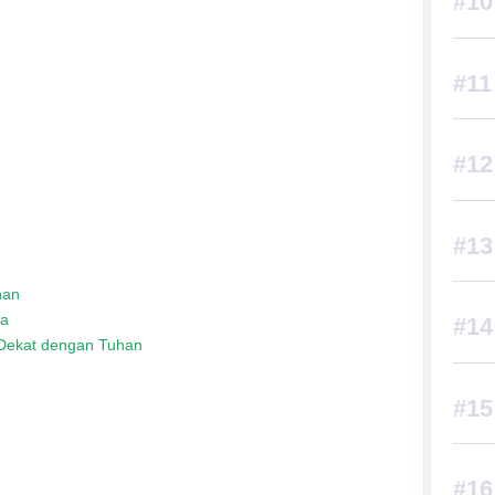
han
ia
Dekat dengan Tuhan