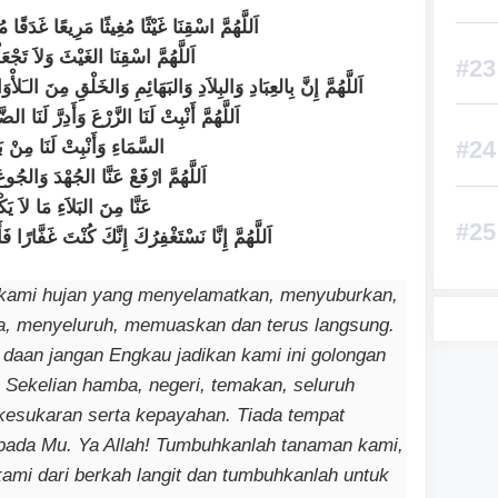
اَللَّهُمَّ اسْقِنَا غَيْثًا مُغِيثًا مَرِيعًا غَدَقًا م
اَللَّهُمَّ اسْقِنَا الغَيْثَ وَلاَ تَجْعَ
اَللَّهُمَّ إِنَّ بِالعِبَادِ وَالبِلاَدِ وَالبَهَائِمِ وَالخَلْقِ مِنَ الـَلأْو
اَللَّهُمَّ أَنْبِتْ لَنَا الزَّرْعَ وَأَدِرَّ لَنَا ا
السَّمَاءِ وَأَنْبِتْ لَنَا مِنْ
اَللَّهُمَّ ارْفَعْ عَنَّا الجُهْدَ وَالجُ
عَنَّا مِنَ البَلاَءِ مَا لاَ يَ
اَللَّهُمَّ إِنَّا نَسْتَغْفِرُكَ إِنَّكَ كُنْتَ غَفَّارًا ف
 kami hujan yang menyelamatkan, menyuburkan,
a, menyeluruh, memuaskan dan terus langsung.
 daan jangan Engkau jadikan kami ini golongan
! Sekelian hamba, negeri, temakan, seluruh
kesukaran serta kepayahan. Tiada tempat
ada Mu. Ya Allah! Tumbuhkanlah tanaman kami,
kami dari berkah langit dan tumbuhkanlah untuk