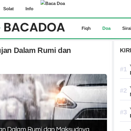
Solat
Info
Fiqh
Doa
Sira
ujan Dalam Rumi dan
KIR