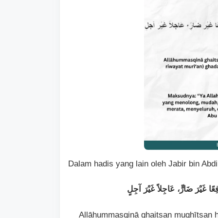
Dalam hadis yang lain oleh Jabir bin Abd
نَافِعًا غَيْرَ ضَارٍّ، عَاجِلاً غَيْرَ آجِلٍ
Allāhummasqinā ghaitsan mughītsan ha