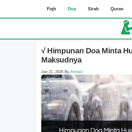
Skip
Fiqh
Doa
Sirah
Quran
to
content
√ Himpunan Doa Minta H
Maksudnya
Jun 21, 2026
By
Ahmad