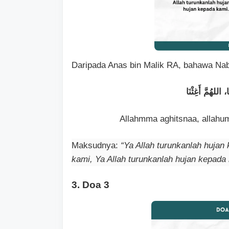
Daripada Anas bin Malik RA, bahawa Na
ا، اللهُمَّ أَغِثْنَا
Allahmma aghitsnaa, allahu
Maksudnya:
“Ya Allah turunkanlah hujan
kami, Ya Allah turunkanlah hujan kepada
3. Doa 3