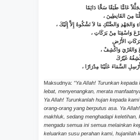
ُجَلَّلاً عَامًّا طَبَقًا سَحًّا دَائِمًا
، لْنَا مِنَ القَانِطِينَ
، َاءِ وَالجَهْدِ وَالضَّنْكِ مَا لاَ نَشْكُوهُ إِلاَّ إِلَيْكَ
، لضَّرْعَ وَاسْقِنَا مِنْ بَرَكَاتِ
 بَرَكَاتِ الأَرْضِ
، وعَ وَالعُرْيَ وَاكْشِفْ
كْشِفُهُ غَيْرُكَ
، َأَرْسِلِ السَّمَاءَ عَلَيْنَا مِدْرَارًا
Maksudnya:
“Ya Allah! Turunkan kepada
lebat, menyenangkan, merata manfaatny
Ya Allah! Turunkanlah hujan kepada kami
orang-orang yang berputus asa. Ya Allah
makhluk, sedang menghadapi keletihan, 
mengadu semua ini semua melainkan kep
keluarkan susu perahan kami, hujanilah 