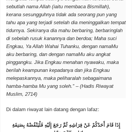
sebutlah nama Allah (iaitu membaca Bismillah),
kerana sesungguhnya tidak ada seorang pun yang
tahu apa yang terjadi setelah dia meninggalkan tempat
tidurnya. Sekiranya dia mahu berbaring, berbaringlah
di sebelah rusuk kanannya dan berdoa; Maha suci
Engkau, Ya Allah Wahai Tuhanku, dengan namaMu
aku berbaring, dan dengan namaMu aku angkat
pinggangku. Jika Engkau menahan nyawaku, maka
berilah keampunan kepadanya dan jika Engkau
melepaskannya, maka peliharalah sebagaimana
hamba-hamba Mu yang soleh.” – (Hadis Riwayat
Muslim, 2714)
Di dalam riwayat lain datang dengan lafaz:
إِذَا قَامَ أَحَدُكُمْ عَنْ فِرَاشِهِ ثُمَّ رَجَعَ إِلَيْهِ فَلْيَنْفُضْهُ بِصَنِفَةِ