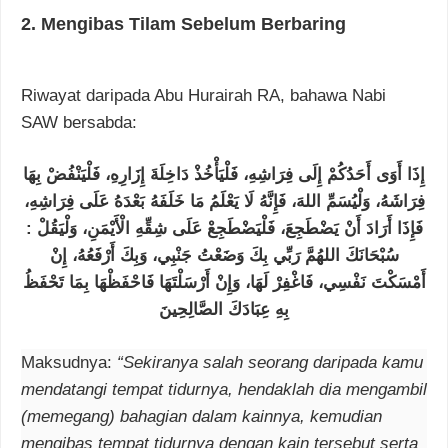
2
.
Mengibas Tilam Sebelum Berbaring
Riwayat daripada Abu Hurairah RA, bahawa Nabi
SAW bersabda:
إِذَا أَوَى أَحَدُكُمْ إِلَى فِرَاشِهِ، فَلْيَأْخُذْ دَاخِلَةَ إِزَارِهِ، فَلْيَنْفُضْ بِهَا
فِرَاشَهُ، وَلْيُسَمِّ اللهَ، فَإِنَّهُ لَا يَعْلَمُ مَا خَلَفَهُ بَعْدَهُ عَلَى فِرَاشِهِ،
فَإِذَا أَرَادَ أَنْ يَضْطَجِعَ، فَلْيَضْطَجِعْ عَلَى شِقِّهِ الْأَيْمَنِ، وَلْيَقُلْ :
سُبْحَانَكَ اللهُمَّ رَبِّي بِكَ وَضَعْتُ جَنْبِي، وَبِكَ أَرْفَعُهُ، إِنْ
أَمْسَكْتَ نَفْسِي، فَاغْفِرْ لَهَا، وَإِنْ أَرْسَلْتَهَا فَاحْفَظْهَا بِمَا تَحْفَظُ
بِهِ عِبَادَكَ الصَّالِحِينَ
Maksudnya:
“Sekiranya salah seorang daripada kamu
mendatangi tempat tidurnya, hendaklah dia mengambil
(memegang) bahagian dalam kainnya, kemudian
mengibas tempat tidurnya dengan kain tersebut serta