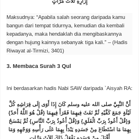
إِزَارِهِ ثَلاَثَ مَرَّاتٍ
Maksudnya: “Apabila salah seorang daripada kamu
bangun dari tempat tidurnya, kemudian dia kembali
kepadanya, maka hendaklah dia mengibaskannya
dengan hujung kainnya sebanyak tiga kali.” – (Hadis
Riwayat al-Tirmizi, 3401)
3
.
Membaca Surah 3 Qul
Ini berdasarkan hadis Nabi SAW daripada `Aisyah RA:
أَنَّ النَّبِيَّ صلى الله عليه وسلم كَانَ إِذَا أَوَى إِلَى فِرَاشِهِ كُلَّ
لَيْلَةٍ جَمَعَ كَفَّيْهِ ثُمَّ نَفَثَ فِيهِمَا فَقَرَأَ فِيهِمَا ‏{‏قُلْ هُوَ اللَّهُ أَحَدٌ‏}‏
وَ‏{‏قُلْ أَعُوذُ بِرَبِّ الْفَلَقِ‏}‏ وَ‏{‏قُلْ أَعُوذُ بِرَبِّ النَّاسِ‏}‏ ثُمَّ يَمْسَحُ
بِهِمَا مَا اسْتَطَاعَ مِنْ جَسَدِهِ يَبْدَأُ بِهِمَا عَلَى رَأْسِهِ وَوَجْهِهِ وَمَا
أَقْبَلَ مِنْ جَسَدِهِ يَفْعَلُ ذَلِكَ ثَلاَثَ مَرَّاتٍ