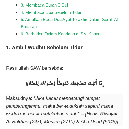
3. Membaca Surah 3 Qul
4. Membaca Doa Sebelum Tidur
5. Amalkan Baca Dua Ayat Terakhir Dalam Surah Al-
Baqarah
6. Berbaring Dalam Keadaan di Sisi Kanan
1.
Ambil Wudhu Sebelum Tidur
Rasulullah SAW bersabda:
إِذَا أَتَيْتَ مَضْجَعَكَ فَتَوَضَّأْ وُضُوءَكَ لِلصَّلاَةِ
Maksudnya:
“Jika kamu mendatangi tempat
pembaringanmu, maka berwuduklah seperti mana
wudukmu untuk melakukan solat.” – [Hadis Riwayat
Al-Bukhari (247), Muslim (2710) & Abu Daud (5046)]