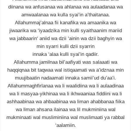
diinana wa anfusanaa wa ahlanaa wa aulaadanaa wa
amwaalanaa wa kulla syai’in a’thaitanaa.
Allahummaj’alnaa fii kanafika wa amaanika wa
jiwaarika wa ‘iyaadzika min kulli syaithaanim mariid
wa jabbaarin‘ aniid wa dzii ‘ainin wa dzii baghyin wa
min syarri kulli dzii syarrin
innaka ‘alaa kulli syai’in qadiir.
Allahumma jamilnaa bil’aafiyati was salaaati wa
haqqiqnaa bit taqwaa wal istiqaamati wa a’idznaa min
muujibaatin nadaamati innaka samii’ud du’aa’i.
Allahummaghfirlanaa wa li waalidiina wa li aulaadinaa
wa li masyaa-yikhinaa wa li ikhwaaniaa fiddiini wa li
ashhaabinaa wa ahbaabinaa wa liman ahabbanaa fiika
wa liman ahsana ilainaa wa lil mukminiina wal
mukminaati wal musliminiina wal muslimaati ya rabbal
‘aalamiin.