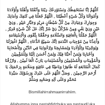
اَللّٰهُمَّ اِنَّا نَسْتَحْفِظُكَ وَنَسْتَوْدِعُكَ دِيْنَنَا وَاَنْفُثَنَا وَأَهْلَنَا وَأَوْلَادَنَا
وَأَمْوَالَنَا وَكُلَّ شَيْءٍ أَعْطَيْتَنَا , الَلّٰهُمَّ جْعَلْنَا فِي كَنَفِكَ وَاَمَانِكَ
وَجِوَارِكَ وَعِيَاذِكَ مِنْ كُلِّ شَيْطَانٍ مَرِيْدٍ وَجَبَّارِ عَنِيْدٍ , وَذِيْ
عَيْنٍ وَذِيْ بَغْيٍ وَمِنْ شَرِّكُلِّ ذِيْ شَرِّ اِنَّكَ عَلَ كُلِّ شَيْءٍ قَدِيْرٌ ,
الَلّٰهُمَّ جَمِّلْنَا بِالْعَافِيَةِ وَالسَّلَامَةِ وَحَقِّقْنَا بِتَّقْوَى وَالْاِسْتِقَامَةِ
وَأَعِذْنَا مِنْ مُوْجِبَاتِ النَّدَمَةِ اِنَّكَ سَمِيْعُ الدُّعَاءِ , الَلّٰهُمَّ اغْفِرْلَنَا
وَلِوَالِدِيْنَا وَلِأَوْلَادِنَا وَلِمَشَايِخِنَا وَلِاِخْوَانِنَا فِي الدِّيْنِ وَلِأَصْحَابِنَا
وَاَحْبَابِنَا وَلِمَنْ أَحَبَّنَا فِيْكَ وَلِمَنْ أَحْسَنَ اِلَيْنَا وَلِلْمُؤْمِنِيْنَ
وَالْمُؤْمِنَاتِ وَالْمُسْلِمِيْنَ وَالْمُسْلِمَاتِ يَارَبَّ الْعَا لَمِيْنَ , وَارْزُقْنَا
كَمَالَ الْمُتَابَعَةِ لَهُ ظَاهِرًا وَبَاطِنًا فِي عَافِيَةٍ وَسَلَامَةٍ بِرَحْمَتِكَ يَا
أَرْحَمَ الرَّحِمِيْنَ , وَصَلِّ اللّٰهُمَ عَلَى عَبْدِكَ وَرَسُوْلِكَ سَيِّدِنَا
مُحَمَّدٍ وَعَلَى اَلِهِ وَصَحْبِهِ وَسَلِّمْ
Bismillahirrahmaanirrahiim.
Allahumma inna nastahfidzhuka wa nastaudi’uka