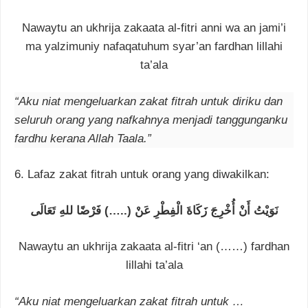
Nawaytu an ukhrija zakaata al-fitri anni wa an jami’i
ma yalzimuniy nafaqatuhum syar’an fardhan lillahi
ta’ala
“Aku niat mengeluarkan zakat fitrah untuk diriku dan
seluruh orang yang nafkahnya menjadi tanggunganku
fardhu kerana Allah Taala.”
6. Lafaz zakat fitrah untuk orang yang diwakilkan:
ﻧَﻮَﻳْﺖُ ﺃَﻥْ ﺃُﺧْﺮِﺝَ ﺯَﻛَﺎﺓَ ﺍﻟْﻔِﻄْﺮِ ﻋَﻦْ (..…) ﻓَﺮْﺿًﺎ ﻟﻠﻪِ ﺗَﻌَﺎﻟَ
ﻰ
Nawaytu an ukhrija zakaata al-fitri ‘an (……) fardhan
lillahi ta’ala
“Aku niat mengeluarkan zakat fitrah untuk …