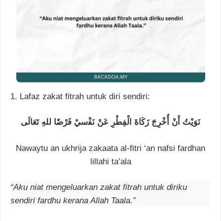
1. Lafaz zakat fitrah untuk diri sendiri:
ﻧَﻮَﻳْﺖُ أَﻥْ أُﺧْﺮِﺝَ ﺯَﻛَﺎﺓَ ﺍﻟْﻔِﻄْﺮِ ﻋَﻦْ ﻧَﻔْسيْ ﻓَﺮْﺿًﺎ ﻟﻠﻪِ ﺗَﻌَﺎﻟَﻰ
Nawaytu an ukhrija zakaata al-fitri ‘an nafsi fardhan
lillahi ta’ala
“Aku niat mengeluarkan zakat fitrah untuk diriku
sendiri fardhu kerana Allah Taala.”