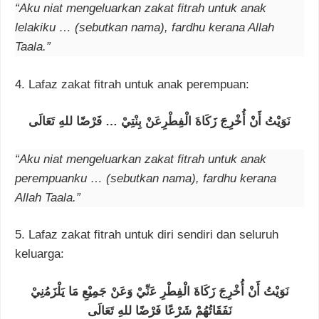
“Aku niat mengeluarkan zakat fitrah untuk anak
lelakiku … (sebutkan nama), fardhu kerana Allah
Taala.”
4. Lafaz zakat fitrah untuk anak perempuan:
ﻧَﻮَﻳْﺖُ ﺃَﻥْ ﺃُﺧْﺮِﺝَ ﺯَﻛَﺎﺓَ ﺍﻟْﻔِﻄْﺮِﻋَﻦْ ﺑِﻨْﺘِﻲْ … ﻓَﺮْﺿًﺎ ﻟﻠﻪِ ﺗَﻌَﺎﻟَﻰ
“Aku niat mengeluarkan zakat fitrah untuk anak
perempuanku … (sebutkan nama), fardhu kerana
Allah Taala.”
5. Lafaz zakat fitrah untuk diri sendiri dan seluruh
keluarga:
ﻧَﻮَﻳْﺖُ ﺃَﻥْ ﺃُﺧْﺮِﺝَ ﺯَﻛَﺎﺓَ ﺍﻟْﻔِﻄْﺮِ ﻋَنِّيْ ﻭَﻋَﻦْ ﺟَﻤِﻴْﻊِ ﻣَﺎ ﻳَﻠْﺰَﻣُنِيْ
ﻧَﻔَﻘَﺎﺗُﻬُﻢْ ﺷَﺮْﻋًﺎ ﻓَﺮْﺿًﺎ ﻟﻠﻪِ ﺗَﻌَﺎﻟَﻰ