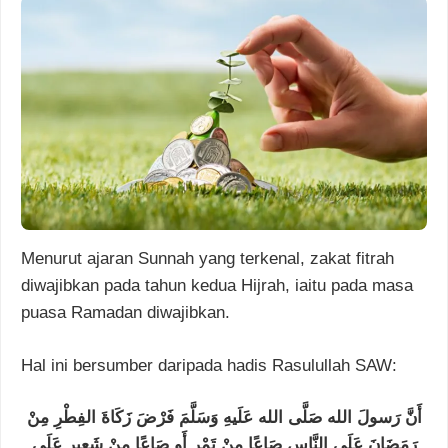
Menurut ajaran Sunnah yang terkenal, zakat fitrah
diwajibkan pada tahun kedua Hijrah, iaitu pada masa
puasa Ramadan diwajibkan.
Hal ini bersumber daripada hadis Rasulullah SAW:
أَنَّ رَسولَ الله صَلَّى الله عَلَيهِ وَسَلَّمَ فَرْضَ زَكَاةَ الفِطْرِ مِنْ
رَمَضَانَ عَلَى النَّاسِ صَاعًا مِنْ تَمْرٍ أَو صَاعًا مِنْ شَعِيرٍ عَلَى