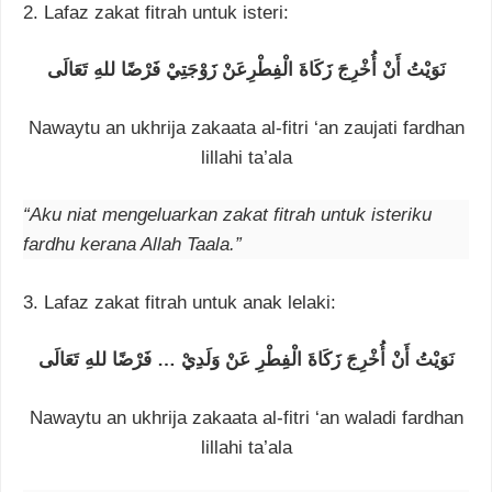
2. Lafaz zakat fitrah untuk isteri:
ﻧَﻮَﻳْﺖُ ﺃَﻥْ ﺃُﺧْﺮِﺝَ ﺯَﻛَﺎﺓَ ﺍﻟْﻔِﻄْﺮِﻋَﻦْ ﺯَﻭْﺟَﺘِﻲْ ﻓَﺮْﺿًﺎ ﻟﻠﻪِ ﺗَﻌَﺎﻟَﻰ
Nawaytu an ukhrija zakaata al-fitri ‘an zaujati fardhan
lillahi ta’ala
“Aku niat mengeluarkan zakat fitrah untuk isteriku
fardhu kerana Allah Taala.”
3. Lafaz zakat fitrah untuk anak lelaki:
ﻧَﻮَﻳْﺖُ ﺃَﻥْ ﺃُﺧْﺮِﺝَ ﺯَﻛَﺎﺓَ ﺍﻟْﻔِﻄْﺮِ ﻋَﻦْ ﻭَﻟَﺪِﻱْ … ﻓَﺮْﺿًﺎ ﻟﻠﻪِ ﺗَﻌَﺎﻟَﻰ
Nawaytu an ukhrija zakaata al-fitri ‘an waladi fardhan
lillahi ta’ala