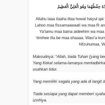
ُهُ حِفْظُهُمَا وَهُوَ الْعَلِيُّ الْعَظِيمُ
Allahu laaa ilaaha illaa huwal haiyul 
Lahoo maa fissamaawaati wa maa fil ard.
Ya’lamu maa baina aideehim wa maa 
‘ilmihee illa be maa shaaaa. Wasi’a ku
hifzuhumaa. W
Maksudnya:
“Allah, tiada Tuhan (yang b
Yang Kekal selama-lamanya mentadbirka
usahkan tidur.
Yang memiliki segala yang ada di langit 
Tiada sesiapa yang dapat memberi syafaa
izinNya.