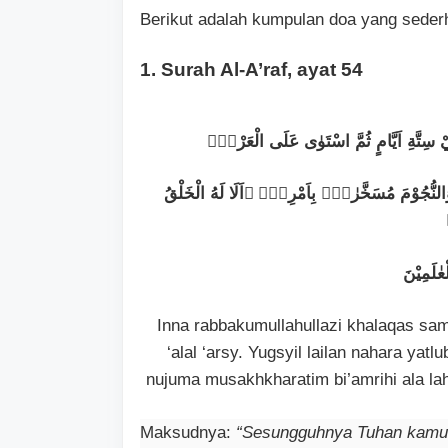
Berikut adalah kumpulan doa yang sederh
1. Surah Al-A’raf, ayat 54
ِيْ سِتَّةِ اَيَّامٍ ثُمَّ اسْتَوٰى عَلَى الْعَرْشِۗ
 وَالنُّجُوْمَ مُسَخَّرٰتٍۢ بِاَمْرِهٖٓ ۙاَلَا لَهُ الْخَلْقُ
عٰلَمِيْنَ
Inna rabbakumullahullazi khalaqas sam
‘alal ‘arsy. Yugsyil lailan nahara y
nujuma musakhkharatim bi’amrihi ala lah
Maksudnya:
“Sesungguhnya Tuhan kamu i