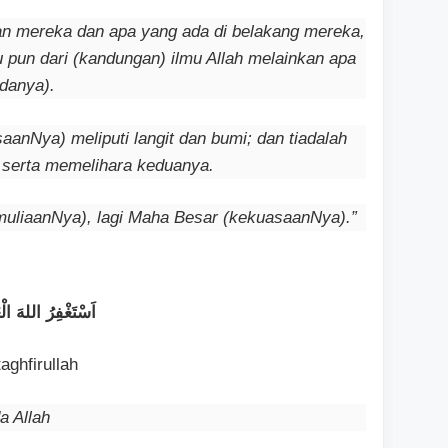
an mereka dan apa yang ada di belakang mereka,
 pun dari (kandungan) ilmu Allah melainkan apa
danya).
aanNya) meliputi langit dan bumi; dan tiadalah
 serta memelihara keduanya.
emuliaanNya), lagi Maha Besar (kekuasaanNya).”
اَسْتَغْفِرُ اللهَ الْ
aghfirullah
 Allah