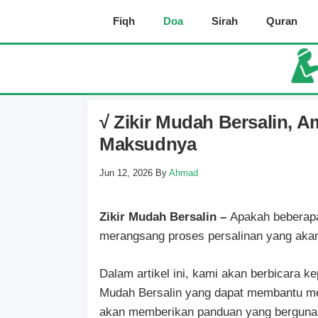
Skip
Fiqh
Doa
Sirah
Quran
to
content
√ Zikir Mudah Bersalin, 
Maksudnya
Jun 12, 2026
By
Ahmad
Zikir Mudah Bersalin –
Apakah beberapa
merangsang proses persalinan yang aka
Dalam artikel ini, kami akan berbicara k
Mudah Bersalin yang dapat membantu me
akan memberikan panduan yang berguna se