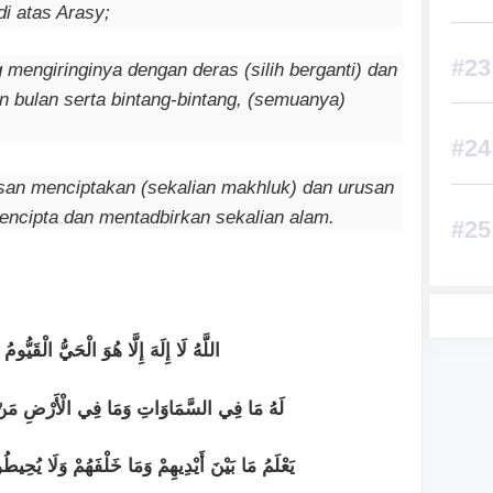
i atas Arasy;
mengiringinya dengan deras (silih berganti) dan
n bulan serta bintang-bintang, (semuanya)
rusan menciptakan (sekalian makhluk) dan urusan
encipta dan mentadbirkan sekalian alam.
اللَّهُ لَا إِلَهَ إِلَّا هُوَ الْحَيُّ الْقَيُّومُ
لَهُ مَا فِي السَّمَاوَاتِ وَمَا فِي الْأَرْضِ مَنْ ذَا 
يَعْلَمُ مَا بَيْنَ أَيْدِيهِمْ وَمَا خَلْفَهُمْ وَلَا يُحِيط