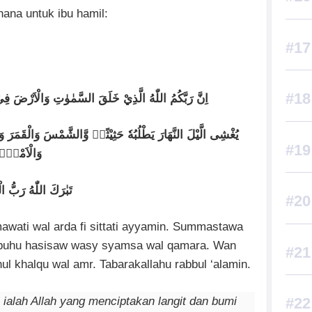
ana untuk ibu hamil:
اِنَّ رَبَّكُمُ اللّٰهُ الَّذِيْ خَلَقَ السَّمٰوٰتِ وَالْاَرْضَ ف
يُغْشِى الَّيْلَ النَّهَارَ يَطْلُبُهٗ حَثِيْثًاۙ وَّالشَّمْسَ وَالْقَمَرَ
وَالْاَمْرُۗ
تَبٰرَكَ اللّٰهُ رَبُّ الْ
awati wal arda fi sittati ayyamin. Summastawa
atlubuhu hasisaw wasy syamsa wal qamara. Wan
ul khalqu wal amr. Tabarakallahu rabbul ‘alamin.
alah Allah yang menciptakan langit dan bumi