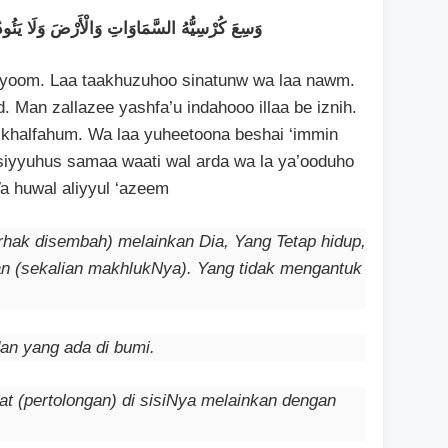
وَسِعَ كُرْسِيُّهُ السَّمَاوَاتِ وَالْأَرْضَ وَلَا يَئُود
qai yoom. Laa taakhuzuhoo sinatunw wa laa nawm.
 Man zallazee yashfa’u indahooo illaa be iznih.
khalfahum. Wa laa yuheetoona beshai ‘immin
rsiyyuhus samaa waati wal arda wa la ya’ooduho
a huwal aliyyul ‘azeem
erhak disembah) melainkan Dia, Yang Tetap hidup,
n (sekalian makhlukNya). Yang tidak mengantuk
dan yang ada di bumi.
t (pertolongan) di sisiNya melainkan dengan