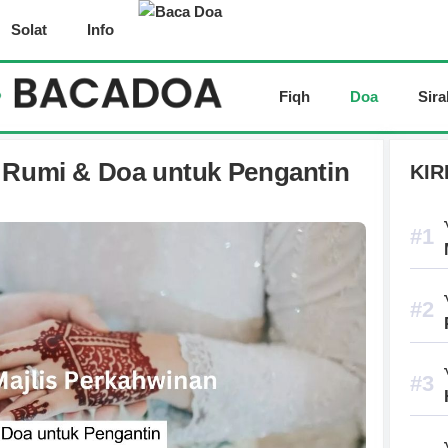
Solat
Info
Fiqh
Doa
Sira
n Rumi & Doa untuk Pengantin
KIR