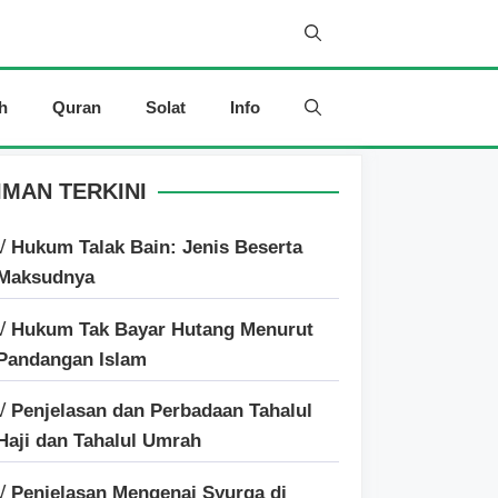
h
Quran
Solat
Info
IMAN TERKINI
√ Hukum Talak Bain: Jenis Beserta
Maksudnya
√ Hukum Tak Bayar Hutang Menurut
Pandangan Islam
√ Penjelasan dan Perbadaan Tahalul
Haji dan Tahalul Umrah
√ Penjelasan Mengenai Syurga di