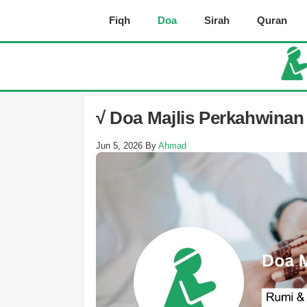
Skip
Fiqh
Doa
Sirah
Quran
to
content
√ Doa Majlis Perkahwina
Jun 5, 2026
By
Ahmad