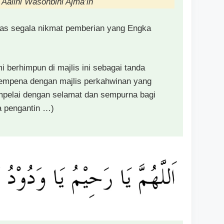
 Aalihi Wasohbihi Ajma’in
atas segala nikmat pemberian yang Engka
mi berhimpun di majlis ini sebagai tanda
empena dengan majlis perkahwinan yang
mpelai dengan selamat dan sempurna bagi
 pengantin …)