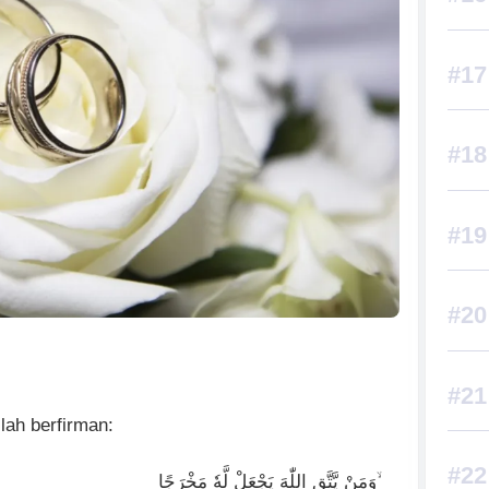
lah berfirman:
وَمَنْ يَّتَّقِ اللّٰهَ يَجْعَلْ لَّهٗ مَخْرَجًا ۙ