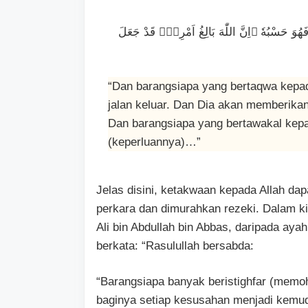
فَهُوَ حَسْبُهٗ ۗاِنَّ اللّٰهَ بَالِغُ اَمْرِهٖۗ قَدْ جَعَلَ
“Dan barangsiapa yang bertaqwa kepad
jalan keluar. Dan Dia akan memberikan
Dan barangsiapa yang bertawakal kepa
(keperluannya)…”
Jelas disini, ketakwaan kepada Allah da
perkara dan dimurahkan rezeki. Dalam k
Ali bin Abdullah bin Abbas, daripada ayah
berkata: “Rasulullah bersabda:
“Barangsiapa banyak beristighfar (mem
baginya setiap kesusahan menjadi kemud